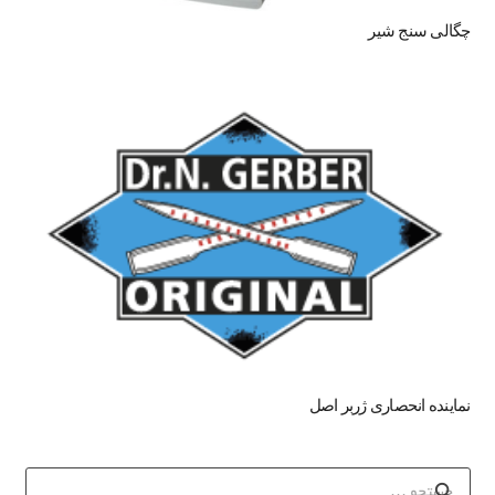
چگالی سنج شیر
نماینده انحصاری ژربر اصل
جستجو