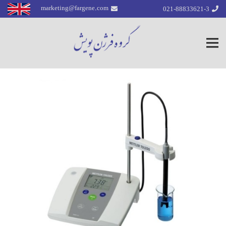
021-88833621-3
marketing@fargene.com