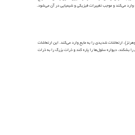
تور بر پایه پدیده‌ای به نام کاویتاسیون (Cavitation) است. در این فرآیند دستگاه با تولید امواج صوتی با فرکانس بالا (معمولاً بین 20 تا 40 کیلوهرتز)، ارتعاشات شدیدی را به مایع وارد می‌کند. این ارتعاشات
ا بشکند، دیواره سلول‌ها را پاره کند و ذرات بزرگ را به ذرات