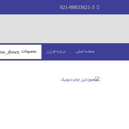
021-88833621-3
صفحه اصلی
درباره فرژن
محصولات