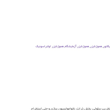
کاتور
,
هموژنایزر
,
هموژنایزر آزمایشگاه
,
هموژنایزر اولتراسونیک
، تخریب سلولی، پخش ذرات، نانوامولسیون ‌سازی و حتی استخراج