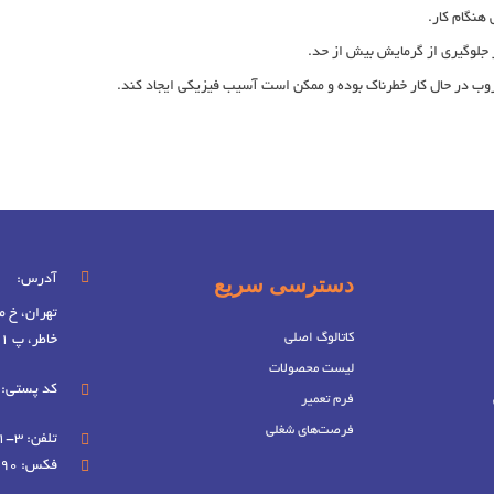
هنگام کار.
ر جلوگیری از گرمایش بیش از حد.
وب در حال کار خطرناک بوده و ممکن است آسیب فیزیکی ایجاد کند.
دسترسی سریع
آدرس:
تهران، خ م
کاتالوگ اصلی
خاطر، پ 51، واحد 4
لیست محصولات
کد پستی: 1579713156
فرم تعمیر
فرصت‌های شغلی
تلفن: 3-88833621
فکس: 88845590