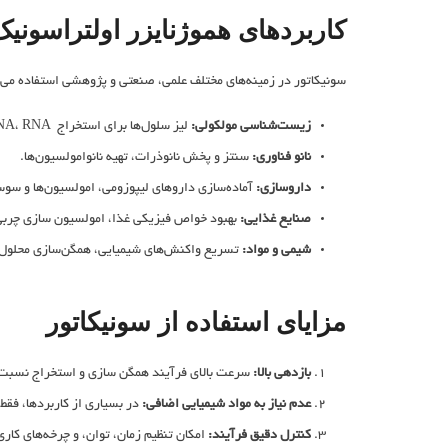
کاربردهای هموژنایزر اولتراسونیک
سونیکاتور در زمینه‌های مختلف علمی، صنعتی و پژوهشی استفاده می‌ش
زیست‌شناسی مولکولی:
لیز سلول‌ها برای استخراج DNA، RNA و پروتئین‌ها.
نانو فناوری:
سنتز و پخش نانوذرات، تهیه نانوامولسیون‌ها.
داروسازی:
آماده‌سازی داروهای لیپوزومی، امولسیون‌ها و سوس
صنایع غذایی:
بهبود خواص فیزیکی غذا، امولسیون ‌سازی چربی 
شیمی و مواد:
تسریع واکنش‌های شیمیایی، همگن‌سازی محلول‌ها
مزایای استفاده از سونیکاتور
بازدهی بالا:
سرعت بالای فرآیند همگن‌ سازی و استخراج نسبت
عدم نیاز به مواد شیمیایی اضافی:
در بسیاری از کاربردها، فقط
کنترل دقیق فرآیند:
امکان تنظیم زمان، توان، و چرخه‌های کاری