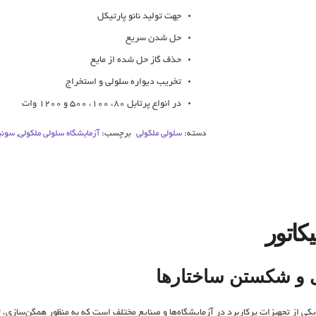
جهت تولید نانو پارتیکل
حل شدن سریع
حذف گاز حل شده از مایع
تخریب دیواره سلولی و استخراج
در انواع پرتابل 80، 100، 500 و 1200 وات
دسته:
سلولی ملکولی
برچسب:
آزمایشگاه سلولی ملکولی
,
سونی
کاتور
ی و شکستن ساختارها
کی از تجهیزات پرکاربرد در آزمایشگاه‌ها و صنایع مختلف است که به ‌منظور همگن‌سازی