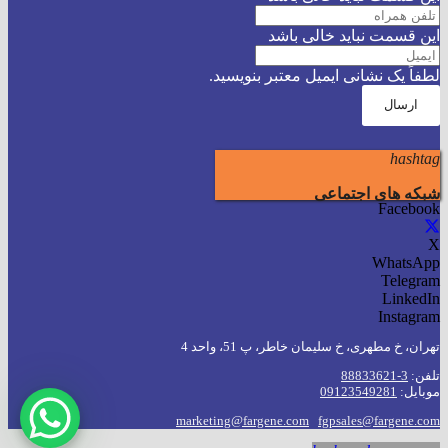
این قسمت نباید خالی باشد
لطفاً یک نشانی ایمیل معتبر بنویسید.
ارسال
hashtag
شبکه های اجتماعی
Facebook
X
WhatsApp
Telegram
LinkedIn
Instagram
تهران، خ مطهری، خ سلیمان خاطر، پ 51، واحد 4
تلفن:
3-88833621
موبایل:
09123549281
marketing@fargene.com
fgpsales@fargene.com