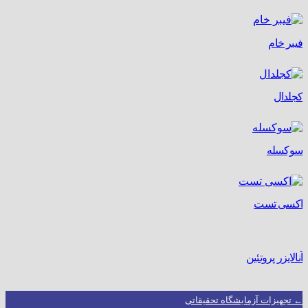
فیبر خام
کجلدال
سوکسله
اکسی تست
آنالایزر پروتئین
← تجهیزات آزمایشگاه تحقیقاتی