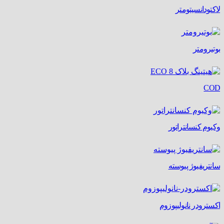
لاکتودانسیتومتر
بوتیرومتر
COD
وکیوم کنسانتراتور
سانتریفیوژ پیوسته
اکسترودر نانولیپوزوم