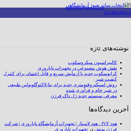
marketing@fargene.com
021-88833621-3
سانتریفیوژ
جستجو
برای:
نوشته‌های تازه
کالیبراسیون میکروسکوپ
نقش هوش مصنوعی در تجهیزات ناباروری
کرایوسکوپ جدید با آزمایش سریع و قابل اعتماد، برای کنترل
کیفیت شیر ​
روش اسپکتروفتومتری جدید برای بتا-لاکتوگلوبولین طبیعی
در شیر خام و فرآوری شده
معرفی سیستم جدید ژل داک فرژن
آخرین دیدگاه‌ها
هود IVF - هود لامینار | تجهیزات آزمایشگاه ناباروری | شرکت
فرژن پویش
در
تجهیزات ناباروری